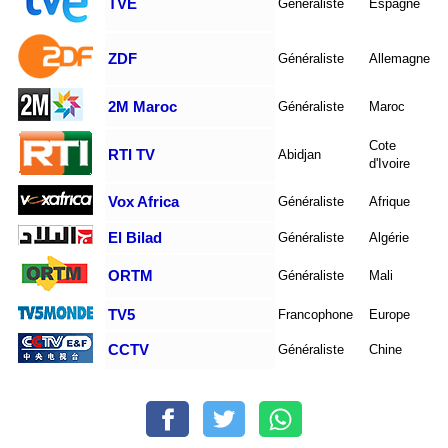
TVE
Généraliste
Espagne
ZDF
Généraliste
Allemagne
2M Maroc
Généraliste
Maroc
Cote
RTI TV
Abidjan
d'Ivoire
Vox Africa
Généraliste
Afrique
El Bilad
Généraliste
Algérie
ORTM
Généraliste
Mali
TV5
Francophone
Europe
CCTV
Généraliste
Chine