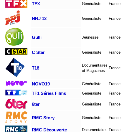
TFX
Généraliste
France
NRJ 12
Généraliste
France
Gulli
Jeunesse
France
C Star
Généraliste
France
Documentaires
T18
France
et Magazines
NOVO19
Généraliste
France
TF1 Séries Films
Généraliste
France
6ter
Généraliste
France
RMC Story
Généraliste
France
RMC Découverte
Documentaires
France