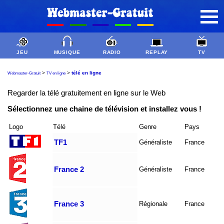
JEU
MUSIQUE
RADIO
REPLAY
TV
>
>
télé en ligne
Webmaster-Gratuit
TV en ligne
Regarder la télé gratuitement en ligne sur le Web
Sélectionnez une chaine de télévision et installez vous !
Logo
Télé
Genre
Pays
TF1
Généraliste
France
France 2
Généraliste
France
France 3
Régionale
France