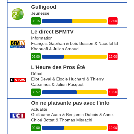
Gulligood
Jeunesse
08.15
12.00
Le direct BFMTV
Information
François Gapihan & Loïc Besson & Naoufel El
Khaouafi & Julien Arnaud
09.00
12.00
L'Heure des Pros Été
Débat
Eliot Deval & Élodie Huchard & Thierry
Cabannes & Julien Pasquet
08.57
10.56
On ne plaisante pas avec l'info
Actualité
Guillaume Auda & Benjamin Dubois & Anne-
Chloé Bottet & Thomas Misrachi
09.00
12.00