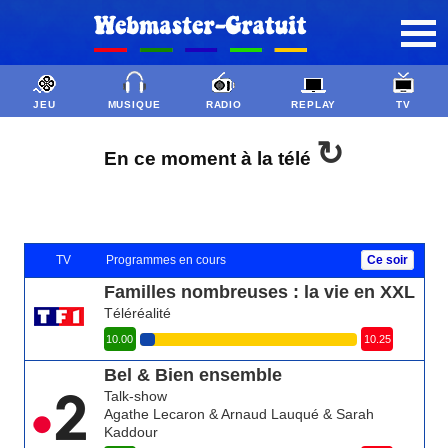
JEU
MUSIQUE
RADIO
REPLAY
TV
↻
En ce moment à la télé
TV
Programmes en cours
Ce soir
Familles nombreuses : la vie en XXL
Téléréalité
10.00
10.25
Bel & Bien ensemble
Talk-show
Agathe Lecaron & Arnaud Lauqué & Sarah
Kaddour