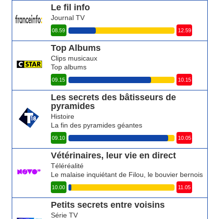
Le fil info
Journal TV
08.59
12.59
Top Albums
Clips musicaux
Top albums
09.15
10.15
Les secrets des bâtisseurs de
pyramides
Histoire
La fin des pyramides géantes
09.10
10.05
Vétérinaires, leur vie en direct
Téléréalité
Le malaise inquiétant de Filou, le bouvier bernois
10.00
11.05
Petits secrets entre voisins
Série TV