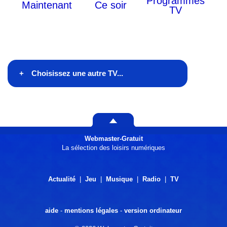
Programmes
Maintenant
Ce soir
TV
Choisissez une autre TV...
En ce moment à la TV
Ce soir à la télé
Webmaster-Gratuit
Généralistes
La sélection des loisirs numériques
Films
Actualité
|
Jeu
|
Musique
|
Radio
|
TV
Information
aide
-
mentions légales
-
version ordinateur
Musique