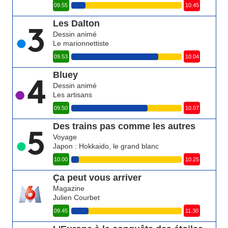
09.55
10.45
Les Dalton
Dessin animé
Le marionnettiste
09.53
10.04
Bluey
Dessin animé
Les artisans
09.50
10.07
Des trains pas comme les autres
Voyage
Japon : Hokkaido, le grand blanc
10.00
10.25
Ça peut vous arriver
Magazine
Julien Courbet
09.45
11.30