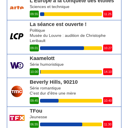
L'Europe à la conquête des étoiles
Sciences et technique
09.55
11.25
La séance est ouverte !
Politique
Musée du Louvre : audition de Christophe
Leribault
09.01
10.27
Kaamelott
Série humoristique
10.00
14.10
Beverly Hills, 90210
Série romantique
C'est dur d'être une mère
09.45
10.40
TFou
Jeunesse
06.55
11.30