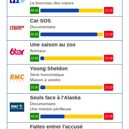
Le bourreau des coeurs
09.40
10.15
Car SOS
Documentaire
05.00
10.30
Une saison au zoo
Animaux
10.00
10.30
Young Sheldon
Série humoristique
Maison à vendre
10.00
10.20
Seuls face à l'Alaska
Documentaire
Une mission périlleuse
09.40
10.35
Faites entrer l'accusé