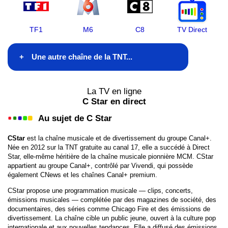
TF1
M6
C8
TV Direct
Une autre chaîne de la TNT...
TF1
La TV en ligne
C Star en direct
France 2
Au sujet de C Star
France 3
CStar
est la chaîne musicale et de divertissement du groupe Canal+.
Née en 2012 sur la TNT gratuite au canal 17, elle a succédé à Direct
France 4
Star, elle-même héritière de la chaîne musicale pionnière MCM. CStar
appartient au groupe Canal+, contrôlé par Vivendi, qui possède
France 5
également CNews et les chaînes Canal+ premium.
CStar propose une programmation musicale — clips, concerts,
M6
émissions musicales — complétée par des magazines de société, des
documentaires, des séries comme Chicago Fire et des émissions de
Arte
divertissement. La chaîne cible un public jeune, ouvert à la culture pop
internationale et aux nouvelles tendances. Elle a diffusé des émissions