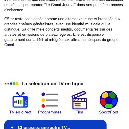
emblématiques comme "Le Grand Journal" dans ses premières années
LCP
d'existence.
W9
CStar reste positionnée comme une alternative jeune et branchée aux
grandes chaînes généralistes, avec une identité musicale qui la
distingue. Sa grille mêle concerts inédits, documentaires sur des
TMC
artistes et émissions de plateau légères. Elle est disponible
gratuitement sur la TNT et intégrée aux offres numériques du groupe
TFX
Canal+
.
Gulli
BFM TV
CNews
La sélection de TV en ligne
CStar
T18
TV en direct
Programmes
Film
Sport/Foot
HDI
Equipe TV
Choisissez une autre TV...