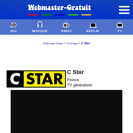
JEU
MUSIQUE
RADIO
REPLAY
TV
>
>
C Star
Webmaster-Gratuit
TV en ligne
C Star
France
TV généraliste