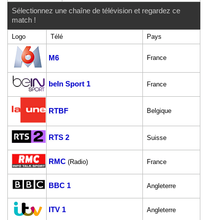
Sélectionnez une chaîne de télévision et regardez ce
match !
Logo
Télé
Pays
M6
France
beIn Sport 1
France
RTBF
Belgique
RTS 2
Suisse
RMC
(Radio)
France
BBC 1
Angleterre
ITV 1
Angleterre