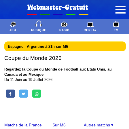
JEU
MUSIQUE
RADIO
REPLAY
TV
Espagne - Argentine à 21h sur M6
Coupe du Monde 2026
Regardez la Coupe du Monde de Football aux Etats Unis, au
Canada et au Mexique
Du 11 Juin au 19 Juillet 2026
Matchs de la France
Sur M6
Autres matchs ▾