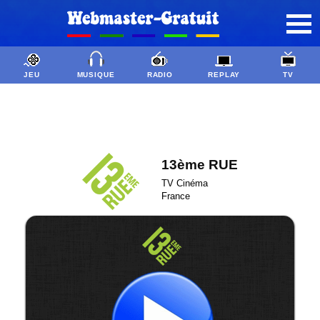
JEU
MUSIQUE
RADIO
REPLAY
TV
13ème RUE
TV Cinéma
France