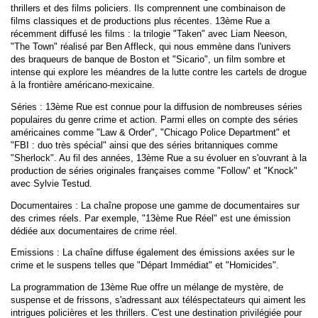
thrillers et des films policiers. Ils comprennent une combinaison de
films classiques et de productions plus récentes. 13ème Rue a
récemment diffusé les films : la trilogie "Taken" avec Liam Neeson,
"The Town" réalisé par Ben Affleck, qui nous emmène dans l'univers
des braqueurs de banque de Boston et "Sicario", un film sombre et
intense qui explore les méandres de la lutte contre les cartels de drogue
à la frontière américano-mexicaine.
Séries : 13ème Rue est connue pour la diffusion de nombreuses séries
populaires du genre crime et action. Parmi elles on compte des séries
américaines comme "Law & Order", "Chicago Police Department" et
"FBI : duo très spécial" ainsi que des séries britanniques comme
"Sherlock". Au fil des années, 13ème Rue a su évoluer en s'ouvrant à la
production de séries originales françaises comme "Follow" et "Knock"
avec Sylvie Testud.
Documentaires : La chaîne propose une gamme de documentaires sur
des crimes réels. Par exemple, "13ème Rue Réel" est une émission
dédiée aux documentaires de crime réel.
Emissions : La chaîne diffuse également des émissions axées sur le
crime et le suspens telles que "Départ Immédiat" et "Homicides".
La programmation de 13ème Rue offre un mélange de mystère, de
suspense et de frissons, s'adressant aux téléspectateurs qui aiment les
intrigues policières et les thrillers. C'est une destination privilégiée pour