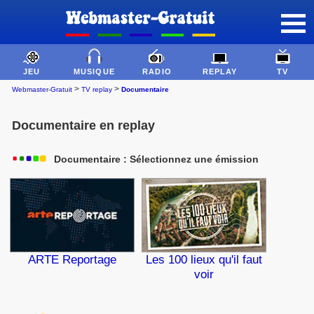
JEU
MUSIQUE
RADIO
REPLAY
TV
>
>
Webmaster-Gratuit
TV replay
Documentaire
Documentaire en replay
Documentaire : Sélectionnez une émission
ARTE Reportage
Les 100 lieux qu'il faut
voir