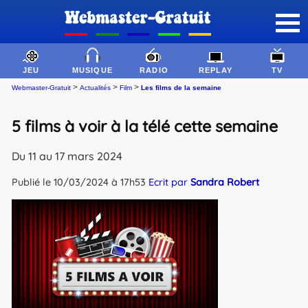
JEU
MUSIQUE
RADIO
REPLAY
TV
>
>
>
Webmaster-Gratuit
Actualités
Film
Les films de la semaine
5 films à voir à la télé cette semaine
Du 11 au 17 mars 2024
Publié le 10/03/2024 à 17h53
Ecrit par
Sandra Robert